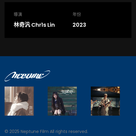
導演
年份
林奇汎 Chr1s Lin
2023
© 2025 Neptune Film All rights reserved.