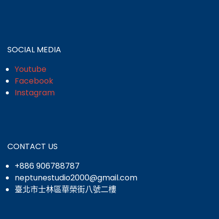
SOCIAL MEDIA
Youtube
Facebook
Instagram
CONTACT US
+886 906788787
neptunestudio2000@gmail.com
臺北市士林區華榮街八號二樓