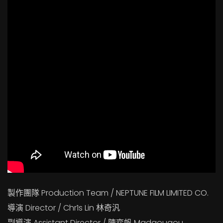
製作團隊 Production Team / NEPTUNE FILM LIMITED CO.
導演 Director / Chr1s Lin 林奇汎
副導演 Assistant Director / 陳奕帆 Madgougou