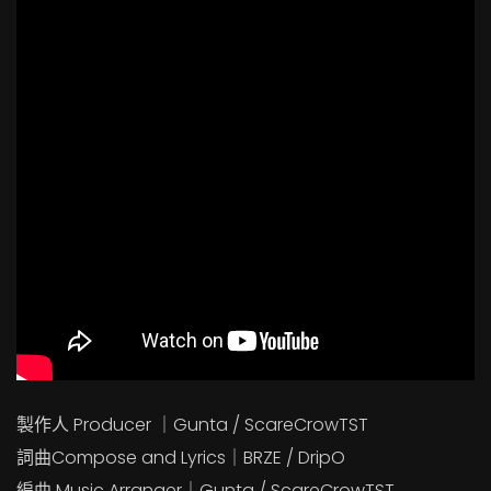
製作人 Producer ｜Gunta / ScareCrowTST
詞曲Compose and Lyrics｜BRZE / DripO
編曲 Music Arranger｜Gunta / ScareCrowTST