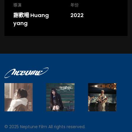
導演
年份
謝歡暘 Huang
2022
yang
© 2025 Neptune Film All rights reserved.