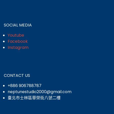
SOCIAL MEDIA
Youtube
Facebook
Instagram
CONTACT US
+886 906788787
neptunestudio2000@gmail.com
臺北市士林區華榮街八號二樓