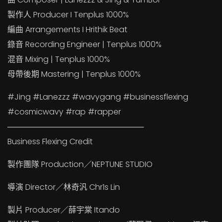
製作人 Producer I Tenplus 1000%
編曲 Arrangements I Hrithik Beat
錄音 Recording Engineer | Tenplus 1000%
混音 Mixing | Tenplus 1000%
母帶後期 Mastering | Tenplus 1000%
#Jing #Lanezzz #wavygang #businessflexing
#cosmicwavy #rap #rapper
─────────────────────────
Business Flexing Credit
製作團隊 Production／NEPTUNE STUDIO
導演 Director／林奇汎 Chr1s Lin
製片 Producer／薛宇棠 Itando